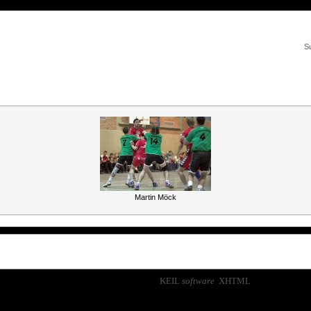
S
Martin Möck
photokorn, © 2003-2026,
KEIL
software
,
XHTML