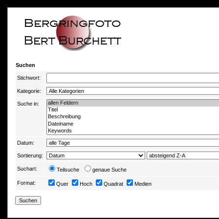
Suchen
Stichwort:
Kategorie:
Suche in:
Datum:
Sortierung:
Suchart:
Teilsuche
genaue Suche
Format:
Quer
Hoch
Quadrat
Medien