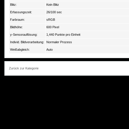
Blitz:
Kein Blitz
Erfassungszeit:
26/100 sec
Farbraum:
sRGB
Bildhöhe:
600 Pixel
y-Sensorauflösung:
1,440 Punkte pro Einheit
Individ. Bildverarbeitung:
Normaler Prozess
Weißabgleich:
Auto
Zurück zur Kategorie
photokorn, © 20