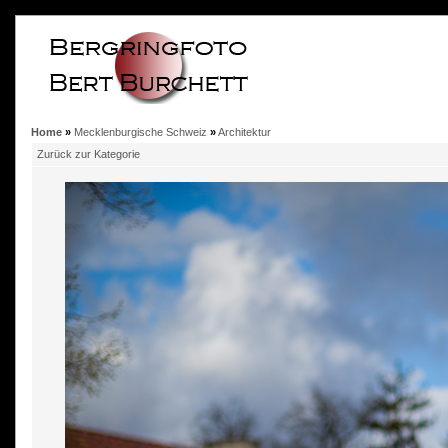
Home
»
Mecklenburgische Schweiz
»
Architektur
Zurück zur Kategorie