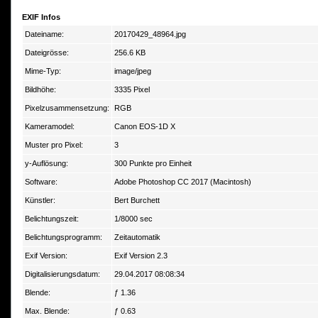
EXIF Infos
Dateiname:
20170429_48964.jpg
Dateigrösse:
256.6 KB
Mime-Typ:
image/jpeg
Bildhöhe:
3335 Pixel
Pixelzusammensetzung:
RGB
Kameramodel:
Canon EOS-1D X
Muster pro Pixel:
3
y-Auflösung:
300 Punkte pro Einheit
Software:
Adobe Photoshop CC 2017 (Macintosh)
Künstler:
Bert Burchett
Belichtungszeit:
1/8000 sec
Belichtungsprogramm:
Zeitautomatik
Exif Version:
Exif Version 2.3
Digitalisierungsdatum:
29.04.2017 08:08:34
Blende:
ƒ 1.36
Max. Blende:
ƒ 0.63