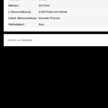
Bildhöhe:
533 Pixel
y-Sensorauflösung:
3,528 Punkte pro Einheit
Individ. Bildverarbeitung:
Normaler Prozess
Weißabgleich:
Auto
Zurück zur Kategorie
photokorn, © 20