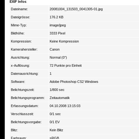
EXIF Infos
Dateiname:
20081004_131503_0041305-01.jpg
Dateigrösse:
176.2 KB
Mime-Typ:
image/jpeg
Bildhöhe:
3333 Pixel
Kompression:
Keine Kompression
Kamerahersteller:
Canon
Ausrichtung:
Normal (0°)
x-Auflösung:
72 Punkte pro Einheit
Datenausrichtung:
1
Software:
Adobe Photoshop CS2 Windows
Belichtungszeit:
1/800 sec
Belichtungsprogramm:
Zeitautomatik
Erfassungsdatum:
04.10.2008 13:15:03
Verschlusszeit:
0/1 sec
Belichtungsvorgabe:
0/1 EV
Blitz:
Kein Blitz
Farbraum:
sRGB