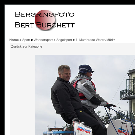
Home
»
Sport
»
Wassersport
»
Segelsport
»
1. Matchrace Waren/Müritz
Zurück zur Kategorie