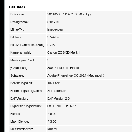
EXIF Infos
Dateiname:
20110508_111432_0070581.jpg
Dateigrösse:
549.7 KB
Mime-Typ:
image/jpeg
Bildhöhe:
3744 Pixel
Pixelzusammensetzung:
RGB
Kameramodel:
Canon EOS 5D Mark II
Muster pro Pixel:
3
y-Auflösung:
300 Punkte pro Einheit
Software:
Adobe Photoshop CC 2014 (Macintosh)
Belichtungszeit:
1/60 sec
Belichtungsprogramm:
Zeitautomatik
Exif Version:
Exif Version 2.3
Digitalisierungsdatum:
08.05.2011 11:14:32
Blende:
ƒ 6.00
Max. Blende:
ƒ 3.00
Messverfahren:
Muster