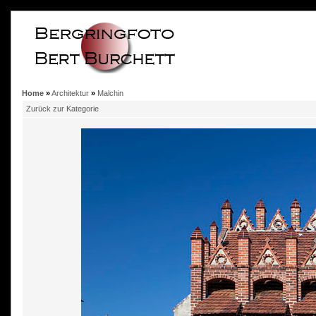
Home
»
Architektur
»
Malchin
Zurück zur Kategorie