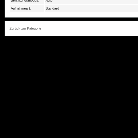
Belichtungsmodus:
Auto
Aufnahmeart:
Standard
Zurück zur Kategorie
photokorn, © 20