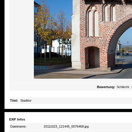
Bewertung:
Schlecht
Titel:
Stadttor
EXIF Infos
Dateiname:
20111023_121445_0076468.jpg