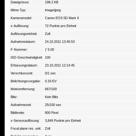
Dateigrösse:
198.2 KB
Mime-Typ:
image/jpeg
Kameramodel:
Canon EOS 5D Mark II
x-Auflösung:
72 Punkte pro Einheit
Auflösungseinheit:
Zoll
Aufnahmedatum:
24.10.2011 13:45:53
F-Nummer:
ƒ 5.00
ISO-Geschwindigkeit:
100
Erfassungsdatum:
23.10.2011 12:14:45
Verschlusszeit:
0/1 sec
Belichtungsvorgabe:
0.33 EV
Motiventfernung:
667/100
Blitz:
Kein Blitz
Aufnahmezeit:
25/100 sec
Bildbreite:
800 Pixel
x-Sensorauflösung:
3,849 Punkte pro Einheit
Focal plane res. unit:
Zoll