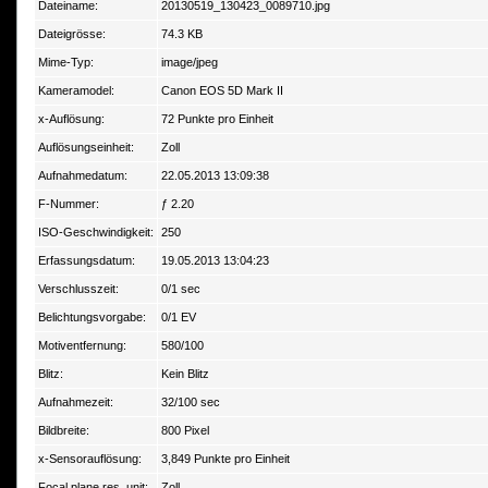
Dateiname:
20130519_130423_0089710.jpg
Dateigrösse:
74.3 KB
Mime-Typ:
image/jpeg
Kameramodel:
Canon EOS 5D Mark II
x-Auflösung:
72 Punkte pro Einheit
Auflösungseinheit:
Zoll
Aufnahmedatum:
22.05.2013 13:09:38
F-Nummer:
ƒ 2.20
ISO-Geschwindigkeit:
250
Erfassungsdatum:
19.05.2013 13:04:23
Verschlusszeit:
0/1 sec
Belichtungsvorgabe:
0/1 EV
Motiventfernung:
580/100
Blitz:
Kein Blitz
Aufnahmezeit:
32/100 sec
Bildbreite:
800 Pixel
x-Sensorauflösung:
3,849 Punkte pro Einheit
Focal plane res. unit:
Zoll