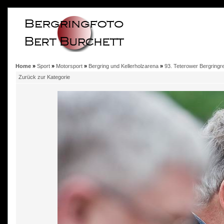
Home
»
Sport
»
Motorsport
»
Bergring und Kellerholzarena
»
93. Teterower Bergring
Zurück zur Kategorie