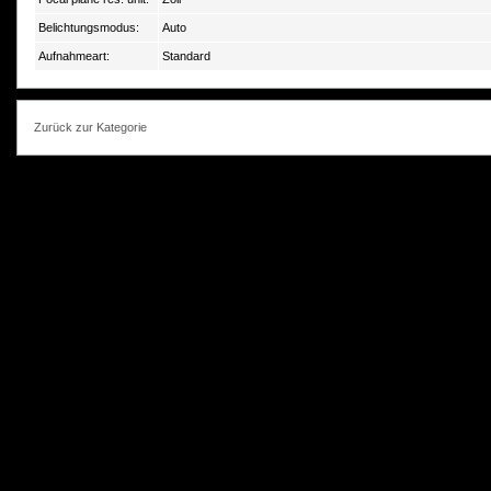
Belichtungsmodus:
Auto
Aufnahmeart:
Standard
Zurück zur Kategorie
photokorn, © 20