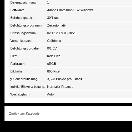
Datenausrichtung:
1
Software:
Adobe Photoshop CS2 Windows
Belichtungszeit:
30/1 sec
Belichtungsprogramm:
Zeitautomatik
Erfassungsdatum:
02.12.2009 06:30:29
Verschlusszeit:
Glühbirne
Belichtungsvorgabe:
0/1 EV
Blitz:
Kein Blitz
Farbraum:
sRGB
Bildhöhe:
800 Pixel
y-Sensorauflösung:
3,528 Punkte pro Einheit
Individ. Bildverarbeitung:
Normaler Prozess
Weißabgleich:
Auto
Zurück zur Kategorie
photokorn, © 20