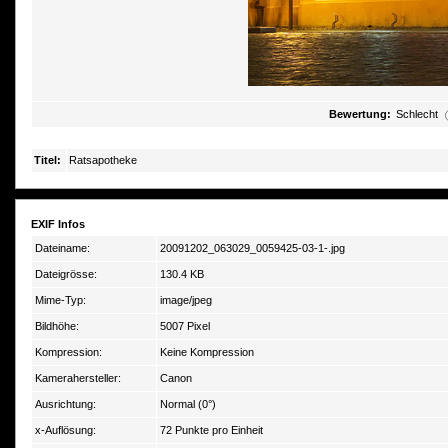
Bewertung:
Schlecht
Titel:
Ratsapotheke
EXIF Infos
Dateiname:
20091202_063029_0059425-03-1-.jpg
Dateigrösse:
130.4 KB
Mime-Typ:
image/jpeg
Bildhöhe:
5007 Pixel
Kompression:
Keine Kompression
Kamerahersteller:
Canon
Ausrichtung:
Normal (0°)
x-Auflösung:
72 Punkte pro Einheit