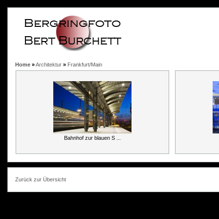
Home
»
Architektur
»
Frankfurt/Main
Bahnhof zur blauen S ...
Zurück zur Übersicht
photokorn, © 20