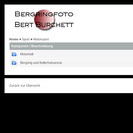
Home
»
Sport
»
Motorsport
Kategorien / Beschreibung
Motorball
Bergring und Kellerholzarena
Zurück zur Übersicht
photokorn, © 20