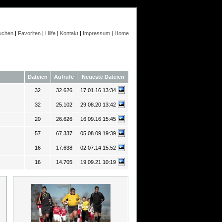
uchen
|
Favoriten
|
Hilfe
|
Kontakt
|
Impressum
|
Home
Dateien
Aufrufe
Neueste Dateien
32
32.626
17.01.16 13:34
32
25.102
29.08.20 13:42
20
26.626
16.09.16 15:45
57
67.337
05.08.09 19:39
16
17.638
02.07.14 15:52
16
14.705
19.09.21 10:19