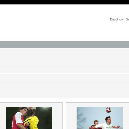
Dia-Show
|
S