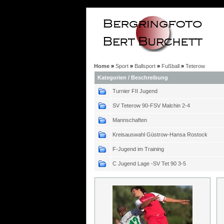
Home
»
Sport
»
Ballsport
»
Fußball
»
Teterow
Kategorien / Beschreibung
Turnier FII Jugend
SV Teterow 90-FSV Malchin 2-4
Mannschaften
Kreisauswahl Güstrow-Hansa Rostock
F-Jugend im Training
C Jugend Lage -SV Tet 90 3-5